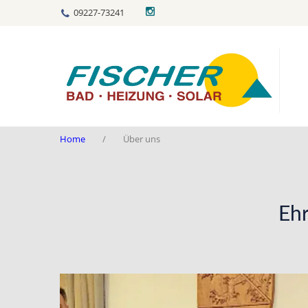
09227-73241
Home
Über uns
Ehr