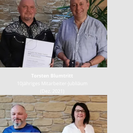
Torsten Blumtritt
10jähriges Mitarbeiter-Jubliäum
(Dez. 2021)